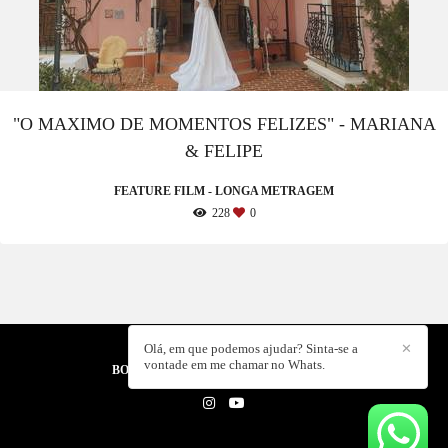
"O MAXIMO DE MOMENTOS FELIZES" - MARIANA
& FELIPE
FEATURE FILM - LONGA METRAGEM
228
0
Olá, em que podemos ajudar? Sinta-se a
✕
vontade em me chamar no Whats.
BORA CRIAR PRODUTORA
/
CONTATO