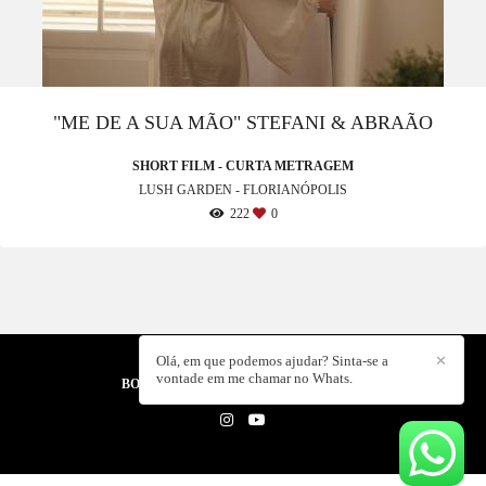
"ME DE A SUA MÃO" STEFANI & ABRAÃO
SHORT FILM - CURTA METRAGEM
LUSH GARDEN - FLORIANÓPOLIS
222
0
Olá, em que podemos ajudar? Sinta-se a
✕
vontade em me chamar no Whats.
BORA CRIAR PRODUTORA
/
CONTATO