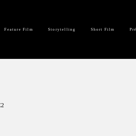
Feature Film
Storytelling
Short Film
Pr
E2