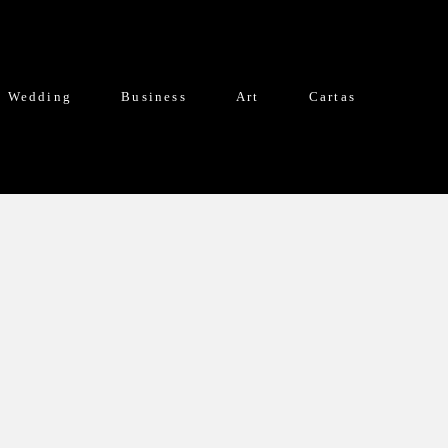
é Wedding
Business
Art
Cartas