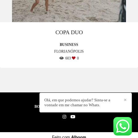
COPA DUO
BUSINESS
FLORIANÓPOLIS
603
0
Olá, em que podemos ajudar? Sinta-se a
✕
vontade em me chamar no Whats.
BORA CRIAR PRODUTORA
/
CONTATO
Feito com
Alboom